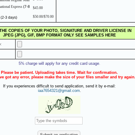
national Regular Mail
national Express
(7-8
$45.00
$50.00/$70.00
L
(2-3 days)
THE COPIES OF YOUR PHOTO, SIGNATURE AND DRIVER LICENSE IN
JPEG (JPG), GIF, BMP FORMAT ONLY SEE SAMPLES HERE
:
5% charge will apply for any credit card usage.
Please be patient. Uploading takes time. Wait for confirmation.
ve got any error, please make the size of your files smaller and try again
If you experiences difficult to send application, send it by e-mail:
iaa7654321@gmail.com
.