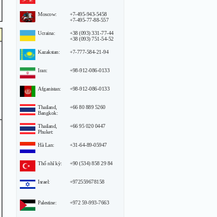
Moscow:
+7-495-943-5458
+7-495-77-88-557
Ucraina:
+38 (093) 331-77-44
+38 (093) 751-54-52
Kazakstan:
+7-777-584-21-94
Iran:
+98-912-086-0133
Afganistan:
+98-912-086-0133
Thailand,
+66 80 889 5260
Bangkok:
Thailand,
+66 95 020 0447
Phuket:
Hà Lan:
+31-64-89-05947
Thổ nhĩ kỳ:
+90 (534) 858 29 84
Israel:
+972559678158
Palestine:
+972 59-993-7663