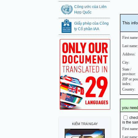
Công ước của Liên
Hợp Quốc
This inf
Giấy phép của Công
ty Cổ phần IAA
First name
Last name:
Address:
City:
State /
province:
ZIP or pos
index:
Country:
you need 
check
is the sa
KIỂM TRA NGAY
First name
Last name: