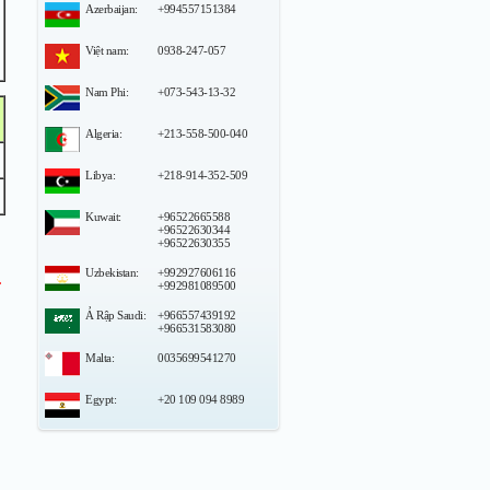
Azerbaijan:
+994557151384
Việt nam:
0938-247-057
Nam Phi:
+073-543-13-32
Algeria:
+213-558-500-040
Libya:
+218-914-352-509
Kuwait:
+96522665588
+96522630344
+96522630355
Uzbekistan:
+992927606116
.
+992981089500
Ả Rập Saudi:
+966557439192
+966531583080
Malta:
0035699541270
Egypt:
+20 109 094 8989