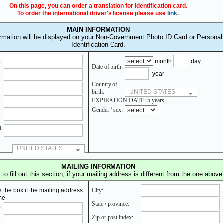
On this page, you can order a translation for identification card.
To order the international driver's license please use
link
.
MAIN INFORMATION
ormation will be displayed on your Non-Government Photo ID Card or Personal
Identification Card.
:
month
day
Date of birth:
year
Country of
birth:
UNITED STATES
EXPIRATION DATE: 5 years.
Gender / sex:
t
UNITED STATES
MAILING INFORMATION
to fill out this section, if your mailing address is different from the one above
 the box if the mailing address
City:
me
State / province:
:
Zip or post index: