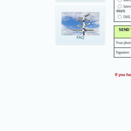
Inter
Inter
days)
DH
SEND 
FAQ
Your photo
Signature:
If you ha