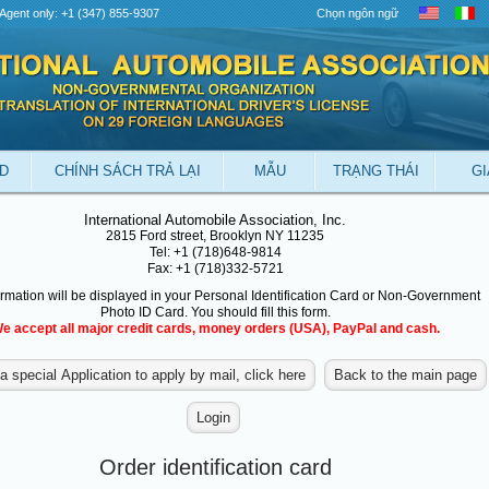
Agent only: +1 (347) 855-9307
Chọn ngôn ngữ
ID
CHÍNH SÁCH TRẢ LẠI
MẪU
TRẠNG THÁI
GI
International Automobile Association, Inc.
2815 Ford street, Brooklyn NY 11235
Tel: +1 (718)648-9814
Fax: +1 (718)332-5721
ormation will be displayed in your Personal Identification Card or Non-Government
Photo ID Card. You should fill this form.
e accept all major credit cards, money orders (USA), PayPal and cash.
Order identification card