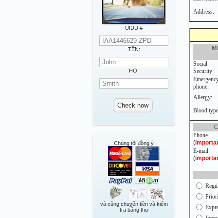
Address:
UIDD #
M
TÊN:
Social
HỌ:
Security:
Emergenc
phone:
Allergy:
Blood type
C
Phone
(
importa
Chúng tôi đồng ý
E-mail
(
importa
Regul
Prior
và cũng chuyển tiền và kiểm
Expre
tra bằng thư