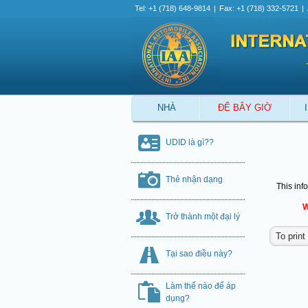
Tel: +1 (718) 648-9814
|
Fax: +1 (718) 332-5721
|
NHÀ
ĐỂ BÂY GIỜ
UDID là gì??
Thẻ nhận dạng
This inf
W
Trở thành một đại lý
Tại sao điều này?
Làm thế nào để áp
dụng?