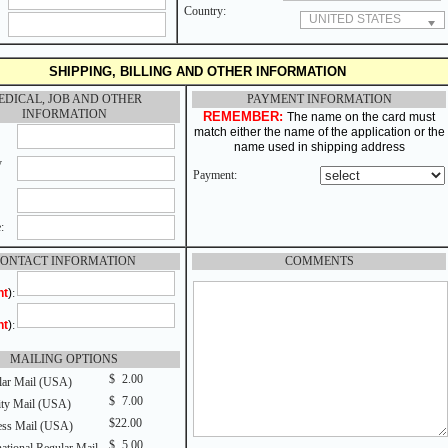
Country:
UNITED STATES
SHIPPING, BILLING AND OTHER INFORMATION
EDICAL, JOB AND OTHER
PAYMENT INFORMATION
INFORMATION
REMEMBER:
The name on the card must
match either the name of the application or the
name used in shipping address
y
Payment:
:
ONTACT INFORMATION
COMMENTS
nt
)
:
nt
)
:
MAILING OPTIONS
$
0
2.00
ar Mail (USA)
$
0
7.00
ity Mail (USA)
$22.00
ss Mail (USA)
$
0
5.00