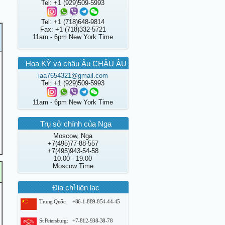
Tel: +1 (929)509-5993
Tel: +1 (718)648-9814
Fax: +1 (718)332-5721
11am - 6pm New York Time
Hoa KỲ và châu Âu CHÂU ÂU
iaa7654321@gmail.com
Tel: +1 (929)509-5993
11am - 6pm New York Time
Trụ sở chính của Nga
Moscow, Nga
+7(495)77-88-557
+7(495)943-54-58
10.00 - 19.00
Moscow Time
Địa chỉ liên lạc
Trung Quốc:
+86-1-889-854-44-45
St.Petersburg:
+7-812-938-38-78