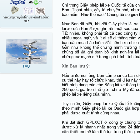
Chỉ trong Giấy phép lái xe Quốc tế của ch
Bạn. Thọat nhìn, đây là chuyện nhỏ, nhưng
bảo hiểm. Như thế nào? Chúng tôi sẽ giới 
và cũng chuyển tiền và kiểm tra bằng
thư
Như Bạn đã biết, khi đổi Giấy phép lái xe
lái xe của Bạn được ghi trên mặt sau của
Tất nhiên, không phải tất cả các công ty
nhiều ngoại ngữ, và ít ai sẽ đi thông cảm 
bạn cần mua bảo hiểm đắt tiền hơn nhiều l
Gần như không thể chứng minh trường h
chúng tôi đã ghi tòan bộ kinh nghiệm l
chứng cứ mạnh mẽ trong quá trình tính toá
Xin Bạn lưu ý:
FAQ
Nếu ai đó nói rằng Bạn cần phải có bản d
cụ thể này hay tổ chức khác, thì điều này
biết hình dạng của các Bằng lái xe thông
250 quốc gia trên thế giới, chỉ ở Mỹ đã 
phép lái xe riêng của mình.
Tuy nhiên, Giấy phép lái xe Quốc tế khôn
theo mình Giấy phép lái xe Quốc gia hợp 
phải được xuất trình cùng nhau.
Khi đặt dịch GPLXQT ở công ty chúng tô
được xử lý nhanh nhất trong vòng 24 tiế
cần thiết
có thể làm thủ tục trong thời gia