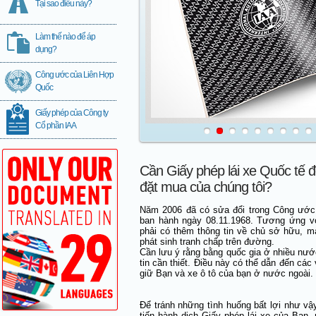
Tại sao điều này?
Làm thế nào để áp
dụng?
Công ước của Liên Hợp
Quốc
Giấy phép của Công ty
Cổ phần IAA
Cần Giấy phép lái xe Quốc tế để
đặt mua của chúng tôi?
Năm 2006 đã có sửa đổi trong Công ước
ban hành ngày 08.11.1968. Tương ứng vớ
phải có thêm thông tin về chủ sở hữu, m
phát sinh tranh chấp trên đường.
Cần lưu ý rằng bằng quốc gia ở nhiều nướ
tin cần thiết. Điều này có thể dẫn đến cá
giữ Bạn và xe ô tô của bạn ở nước ngoài.
Để tránh những tình huống bất lợi như vậ
tiến hành dịch Giấy phép lái xe của Bạn,