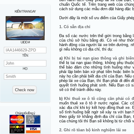
chuẩn Quốc tế. Trên trang web của chúng
cách sử dụng các mẫu đơn đặt hàng đặc b
KIỂM TRA NGAY
Dưới đây là một số ưu điểm của Giấy phép
1. Có sẵn địa chỉ
Đa số các nước trên thế giới trong bằng l
của chủ sở hữu bằng đó. Có vẻ như thông
UIDD #
hành động của người lái xe trên đường, n
gì nếu không có địa chỉ, thí dụ:
TÊN:
a)
Khi bị tai nạn giao thông và ghi biê
thể bị tai nạn giao thông, không phụ thuộ
thể bảo đảm cho những tình huống như v
HỌ:
phải lập biên bản xử phạt tiền hoặc biên 
này họ cần phải biết địa chỉ của Bạn. Nếu 
phép lái xe của Bạn, thì Bạn phải đi đến 
quyết tình huống phát sinh. Nếu Bạn có s
sẽ có thể tránh điều này.
b)
Khi thuê xe ô tô cũng cần phải có đ
muốn thuê xe ô tô ở nước ngòai. Các cô
xác địa chỉ khi ký kết hợp đồng thuê xe. 
số tình huống bất ngờ sẽ xảy ra với bạn
Chúng tôi đồng ý
theo giấy tờ khẳng định địa chỉ của Bạn,
của chúng tôi thì Bạn sẽ không bị từ chối v
2. Ghi rõ tòan bộ kinh nghiệm lái xe