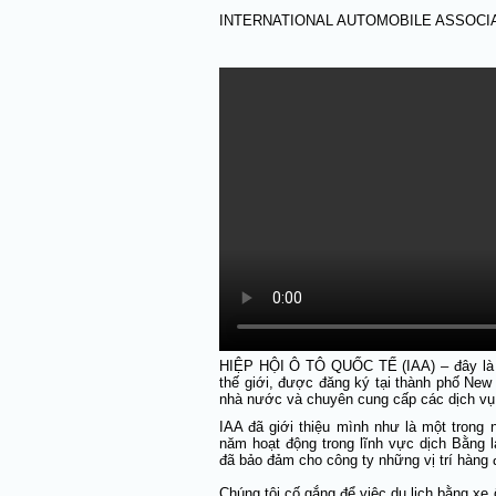
INTERNATIONAL AUTOMOBILE ASSOCIAT
HIỆP HỘI Ô TÔ QUỐC TẾ (IAA) – đây là t
thế giới, được đăng ký tại thành phố New
nhà nước và chuyên cung cấp các dịch vụ d
IAA đã giới thiệu mình như là một trong 
năm hoạt động trong lĩnh vực dịch Bằng l
đã bảo đảm cho công ty những vị trí hàng 
Chúng tôi cố gắng để việc du lịch bằng xe ô