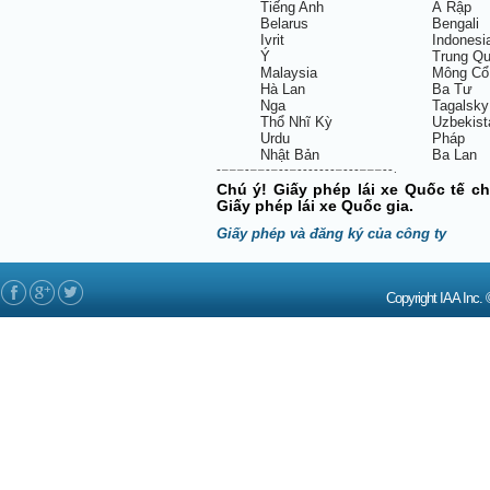
Tiếng Anh
Ả Rập
Belarus
Bengali
Ivrit
Indonesi
Ý
Trung Q
Malaysia
Mông Cổ
Hà Lan
Ba Tư
Nga
Tagalsky
Thổ Nhĩ Kỳ
Uzbekist
Urdu
Pháp
Nhật Bản
Ba Lan
- – – – - – – - – - - – - - - - - - - – - - - – – – - - .
Chú ý! Giấy phép lái xe Quốc tế c
Giấy phép lái xe Quốc gia.
Giấy phép và đăng ký của công ty
Copyright IAA In