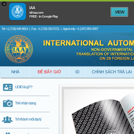
×
IAA
VIEW
idl-iaa.com
FREE - In Google Play
Tel: +1 (718) 648-9814
|
Fax: +1 (718) 332-5721
|
Agent only: +1 (347) 855-9307
NHÀ
ĐỂ BÂY GIỜ
ID
CHÍNH SÁCH TRẢ LẠI
UDID là gì??
Thẻ nhận dạng
Trở thành một đại lý