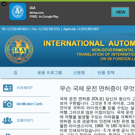
×
IAA
VIEW
idl-iaa.com
FREE - In Google Play
Tel: +1 (718) 648-9814
|
Fax: +1 (718) 332-5721
|
Agent only: +1 (347) 855-9307
집
응용 프로그램
신분증
반품 정책
무슨 국제 운전 면허증이 무
이게 뭐야?
국제 운전 면허증 (IDL로) 당신의 원산
보여 구현됩니다. 그것은 8 개 국어로, 그
Identification Cards
언어로 귀하의 라이센스를 읽을 수있는 설
여행 그러므로 많은 이점이있다. 국제 운전
에 여행을 발생할 수있는 어려움을 극복하
요원이되기
면허증 도로 관광객의 안전에 대한 유엔 협약에 
별한 라이센스이며, 1968. 약 180 개국
어로 인쇄되어있습니다 - 5 개 유엔 공식 언
어, 그리고 독일어, 아랍어, 한국어. 그