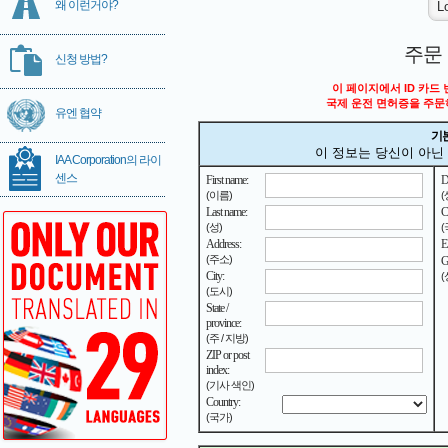
왜 이런거야?
주문
신청 방법?
이 페이지에서 ID 카드
국제 운전 면허증을 주
유엔 협약
기
이 정보는 당신이 아닌
IAA Corporation의 라이
센스
First name:
Da
(이름)
Last name:
C
(성)
Address:
E
(주소)
G
City:
(
(도시)
State /
province:
(주 / 지방)
ZIP or post
index:
(기사 색인)
Country:
(국가)