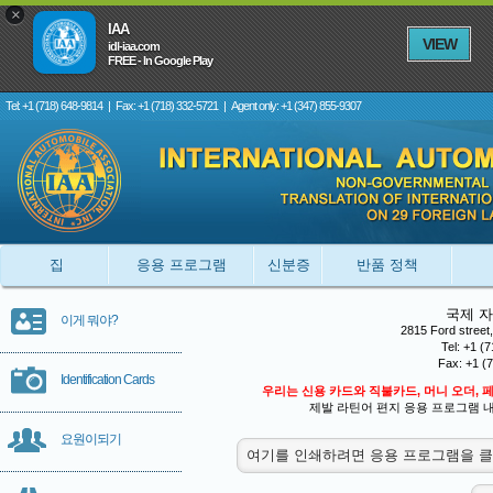
×
IAA
VIEW
idl-iaa.com
FREE - In Google Play
Tel: +1 (718) 648-9814
|
Fax: +1 (718) 332-5721
|
Agent only: +1 (347) 855-9307
집
응용 프로그램
신분증
반품 정책
국제 
이게 뭐야?
2815 Ford street
Tel: +1 (
Fax: +1 (
Identification Cards
우리는 신용 카드와 직불카드, 머니 오더, 페
제발 라틴어 편지 응용 프로그램 
요원이되기