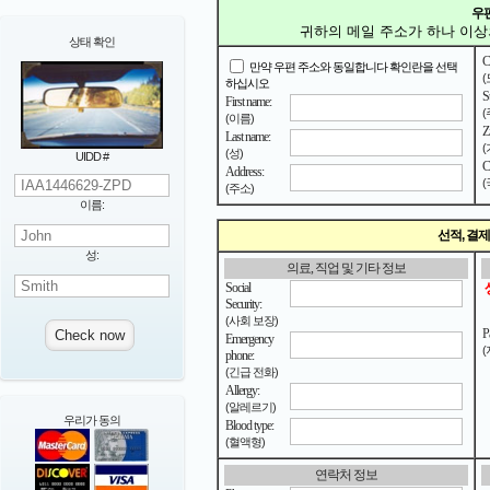
우
귀하의 메일 주소가 하나 이상
상태 확인
C
만약 우편 주소와 동일합니다 확인란을 선택
(
하십시오
St
First name:
(
(이름)
Z
Last name:
(
(성)
UIDD #
C
Address:
(
(주소)
이름:
선적, 결제
성:
의료, 직업 및 기타 정보
Social
Security:
(사회 보장)
P
Emergency
(
phone:
(긴급 전화)
Allergy:
(알레르기)
우리가 동의
Blood type:
(혈액형)
연락처 정보