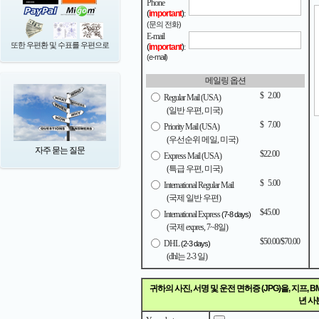
Phone
(
important
)
:
(문의 전화)
E-mail
또한 우편환 및 수표를 우편으로
(
important
)
:
(e-mail)
메일링 옵션
$
0
2.00
Regular Mail (USA)
(일반 우편, 미국)
$
0
7.00
Priority Mail (USA)
(우선순위 메일, 미국)
자주 묻는 질문
$22.00
Express Mail (USA)
(특급 우편, 미국)
$
0
5.00
International Regular Mail
(국제 일반 우편)
$45.00
International Express
(7-8 days)
(국제 expres, 7~8일)
$50.00/$70.00
DHL
(2-3 days)
(dhl는 2-3 일)
귀하의 사진, 서명 및 운전 면허증 (JPG)을, 지프,
년 사