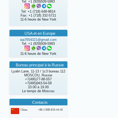
Tel: +1 (929)509-5993
Tel: +1 (718) 648-9814
Fax: +1 (718) 332-5721
11-6 heure de New York
USA et en Europe
iaa7654321@gmail.com
Tel: +1 (929)509-5993
11-6 heure de New York
Bureau principal à la Russie
Lyalin Lane, 11-13 / 1с3 bureau 112
MOSCOU, Russie
+7(495)77-88-557
+7(495)943-54-58
10.00 à 19.00
Le temps de Moscou
Сontacts
China:
+86-1-889-854-44-45