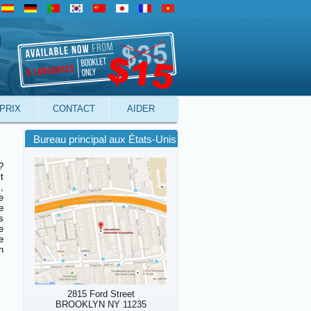
PRIX
CONTACT
AIDER
Bureau principal aux États-Unis
?
t
,
e
e
s
e
e
n
2815 Ford Street
BROOKLYN NY 11235