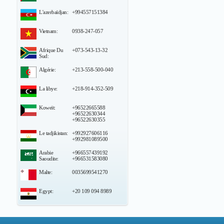
L'azerbaïdjan:
+994557151384
Vietnam:
0938-247-057
Afrique Du
+073-543-13-32
Sud:
Algérie:
+213-558-500-040
La libye:
+218-914-352-509
Koweït:
+96522665588
+96522630344
+96522630355
Le tadjikistan:
+992927606116
+992981089500
Arabie
+966557439192
Saoudite:
+966531583080
Malte:
0035699541270
Egypt:
+20 109 094 8989