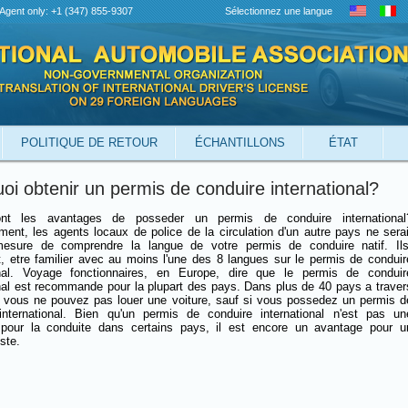
Agent only: +1 (347) 855-9307
Sélectionnez une langue
POLITIQUE DE RETOUR
ÉCHANTILLONS
ÉTAT
oi obtenir un permis de conduire international?
nt les avantages de posseder un permis de conduire international
ment, les agents locaux de police de la circulation d'un autre pays ne serai
esure de comprendre la langue de votre permis de conduire natif. Ils
, etre familier avec au moins l'une des 8 langues sur le permis de conduir
onal. Voyage fonctionnaires, en Europe, dire que le permis de conduir
onal est recommande pour la plupart des pays. Dans plus de 40 pays a traver
 vous ne pouvez pas louer une voiture, sauf si vous possedez un permis d
international. Bien qu'un permis de conduire international n'est pas un
pour la conduite dans certains pays, il est encore un avantage pour u
ste.