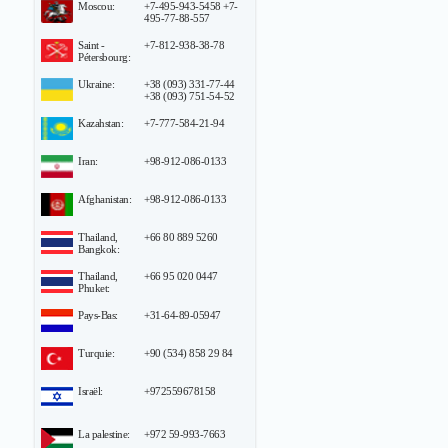
Moscou:
+7-495-943-5458 +7-
495-77-88-557
Saint -
+7-812-938-38-78
Pétersbourg:
Ukraine:
+38 (093) 331-77-44
+38 (093) 751-54-52
Kazahstan:
+7-777-584-21-94
Iran:
+98-912-086-0133
Afghanistan:
+98-912-086-0133
Thailand,
+66 80 889 5260
Bangkok:
Thailand,
+66 95 020 0447
Phuket:
Pays-Bas:
+31-64-89-05947
Turquie:
+90 (534) 858 29 84
Israël:
+972559678158
La palestine:
+972 59-993-7663