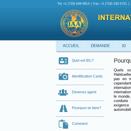
Tel: +1 (718) 648-9814
|
Fax: +1 (718) 332-5721
|
ACCUEIL
DEMANDE
ID
Pourqu
Quel est IDL?
Quels so
Habituelle
Identification Cards
pas en m
cependant
internati
internati
Devenez agent
le monde,
conduire 
exigence 
Pourquoi se faire?
automobili
Comment