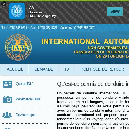
×
IAA
VIEW
idl-iaa.com
FREE - In Google Play
Tel: +1 (718) 648-9814
|
Fax: +1 (718) 332-5721
|
Agent only: +1 (347) 855-9307
ACCUEIL
DEMANDE
ID
POLITIQUE DE RETOUR
Qu'est-ce permis de conduire in
Quel est IDL?
Un permis de conduire international (ID
possedez un permis de conduire valide 
Identification Cards
traduction en huit langues, concu de fa
d'autres pays peuvent lire votre permis d
avec un permis de conduire international
conduire international est propose pour s
Devenez agent
rencontrer lors d'un voyage dans d'autres
permis de conduire international est un pe
les conventions des Nations Unies sur la s