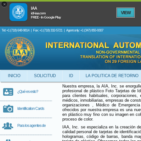
×
IAA
VIEW
idl-iaa.com
FREE - In Google Play
Tel: +1 (718) 648-9814
|
Fax: +1 (718) 332-5721
|
Agent only: +1 (347) 855-9307
INICIO
SOLICITUD
ID
LA POLITICA DE RETORNO
Nuestra empresa, la AIA, Inc. se enorgull
profesional de plástico Foto Tarjetas de Id
¿Qué es esto?
para clientes habituales, corporaciones, 
médicos, inmobiliarias, empresas de constr
organizaciones , Médico de Emergencia
Identification Cards
ofrecidos por nuestra empresa es una nue
en plástico muy fino con su imagen en col
proceso de color.
Para los agentes de
IAA, Inc. se especializa en la creación de
calidad personal de tarjetas de identificac
hologramas, código de barras, banda magn