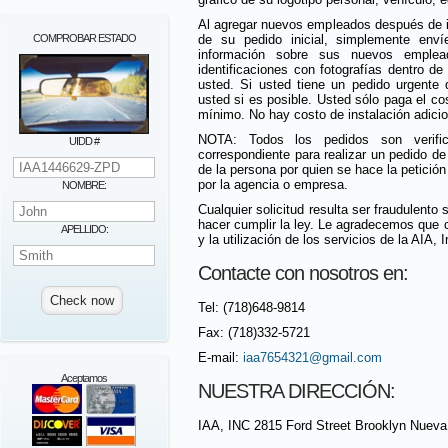
Al agregar nuevos empleados después de imp
COMPROBAR ESTADO
de su pedido inicial, simplemente enví
información sobre sus nuevos emple
identificaciones con fotografías dentro de
usted. Si usted tiene un pedido urgente
usted si es posible. Usted sólo paga el cos
mínimo. No hay costo de instalación adicio
NOTA: Todos los pedidos son verific
UIDD #
correspondiente para realizar un pedido de
de la persona por quien se hace la petición
por la agencia o empresa.
NOMBRE:
Cualquier solicitud resulta ser fraudulento
hacer cumplir la ley. Le agradecemos que 
APELLIDO:
y la utilización de los servicios de la AIA, I
Contacte con nosotros en:
Tel: (718)648-9814
Fax: (718)332-5721
E-mail:
iaa7654321@gmail.com
Aceptamos
NUESTRA DIRECCIÓN:
IAA, INC 2815 Ford Street Brooklyn Nueva