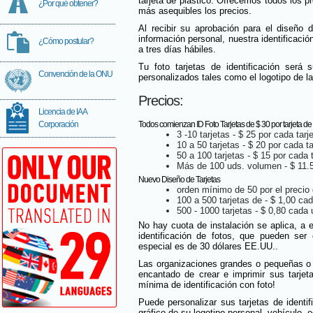
tarjeta de plástico. Ofrecemos todos los p
¿Por qué obtener?
más asequibles los precios.
Al recibir su aprobación para el diseño d
información personal, nuestra identificació
¿Cómo postular?
a tres días hábiles.
Tu foto tarjetas de identificación será
Convención de la ONU
personalizados tales como el logotipo de la
Precios:
Licencia de IAA
Corporación
Todos comienzan ID Foto Tarjetas de $ 30 por tarjeta de
3 -10 tarjetas - $ 25 por cada tarj
10 a 50 tarjetas - $ 20 por cada ta
50 a 100 tarjetas - $ 15 por cada t
Más de 100 uds. volumen - $ 11.5
Nuevo Diseño de Tarjetas
orden mínimo de 50 por el precio 
100 a 500 tarjetas de - $ 1,00 cad
500 - 1000 tarjetas - $ 0,80 cada 
No hay cuota de instalación se aplica, a 
identificación de fotos, que pueden ser
especial es de 30 dólares EE.UU..
Las organizaciones grandes o pequeñas o c
encantado de crear e imprimir sus tarjeta
mínima de identificación con foto!
Puede personalizar sus tarjetas de identi
gráfico de su logotipo personal, vehículo, e