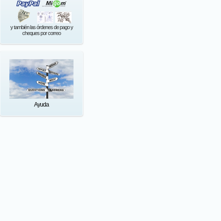
y también las órdenes de pago y
cheques por correo
Ayuda