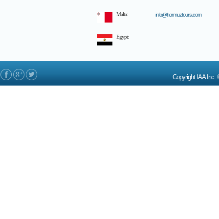
Malta:
info@hormuztours.com
Egypt:
Copyright IAA In