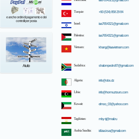
iaa7654321@gmail.com
Turquie:
+90 (534) 858 29 84
e anche ordini di pagamento e dei
controlli per posta
Israel:
iaa7654321@gmail.com
Palestina:
iaa7654321@gmail.com
Vietnam:
khang@iaavietnam.com
Aiuto
Sudafrica:
shalompedro87@gmail.com
Algeria:
info@obs.dz
Libia:
info@hormuztours.com
Kuwait:
elmoo_03@yahoo.com
Tagikistan:
mby-tj@mail.ru
Arabia Saudita:
idl.iaa.ksa@gmail.com