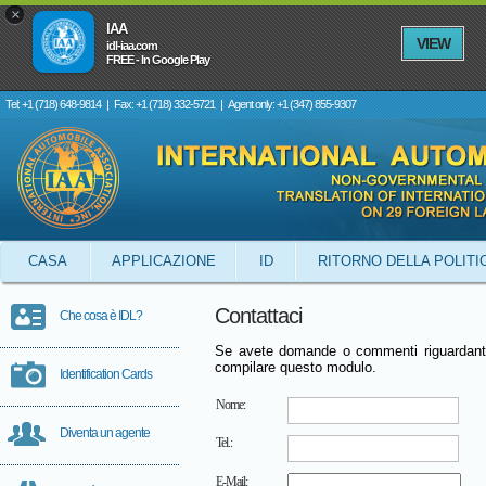
×
IAA
VIEW
idl-iaa.com
FREE - In Google Play
Tel: +1 (718) 648-9814
|
Fax: +1 (718) 332-5721
|
Agent only: +1 (347) 855-9307
CASA
APPLICAZIONE
ID
RITORNO DELLA POLITI
Contattaci
Che cosa è IDL?
Se avete domande o commenti riguardanti g
compilare questo modulo.
Identification Cards
Nome:
Diventa un agente
Tel.:
E-Mail: