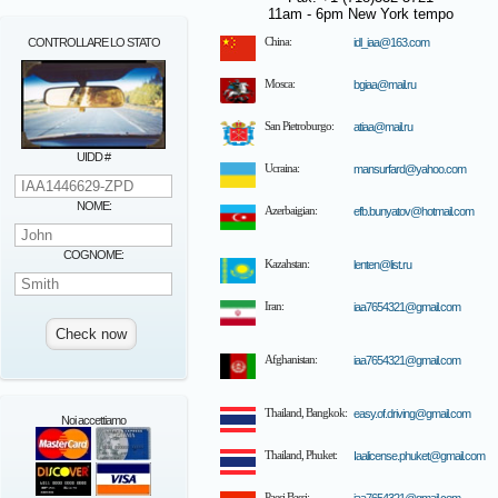
11am - 6pm New York tempo
CONTROLLARE LO STATO
China:
idl_iaa@163.com
Mosca:
bgiaa@mail.ru
San Pietroburgo:
atiaa@mail.ru
UIDD #
Ucraina:
mansurfard@yahoo.com
NOME:
Azerbaigian:
efb.bunyatov@hotmail.com
COGNOME:
Kazahstan:
lenten@list.ru
Iran:
iaa7654321@gmail.com
Afghanistan:
iaa7654321@gmail.com
Thailand, Bangkok:
easy.of.driving@gmail.com
Noi accettiamo
Thailand, Phuket:
Iaalicense.phuket@gmail.com
Paesi Bassi: