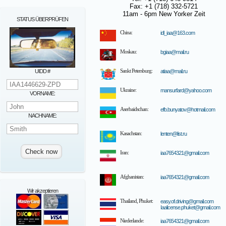
Fax: +1 (718) 332-5721
11am - 6pm New Yorker Zeit
STATUS ÜBERPRÜFEN
China:
idl_iaa@163.com
Moskau:
bgiaa@mail.ru
UIDD #
Sankt Petersburg:
atiaa@mail.ru
Ukraine:
mansurfard@yahoo.com
VORNAME:
Aserbaidschan:
efb.bunyatov@hotmail.com
NACHNAME:
Kasachstan:
lenten@list.ru
Iran:
iaa7654321@gmail.com
Afghanistan:
iaa7654321@gmail.com
Wir akzeptieren
Thailand, Phuket:
easy.of.driving@gmail.com
Iaalicense.phuket@gmail.com
Niederlande:
iaa7654321@gmail.com