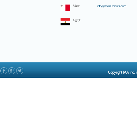
Malta:
info@hormuztours.com
Egypt:
Copyright IAA In