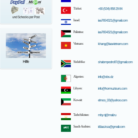
Türkei:
+90 (534) 858 29 84
und Schecks per Post
Israel:
iaa7654321@gmail.com
Palästina:
iaa7654321@gmail.com
Vietnam:
khang@iaavietnam.com
Hilfe
Südafrika:
shalompedro87@gmail.com
Algerien:
info@obs.dz
Libyen:
info@hormuztours.com
Kuwait:
elmoo_03@yahoo.com
Tadschikistan:
mby-tj@mail.ru
Saudi-Arabien:
idl.iaa.ksa@gmail.com