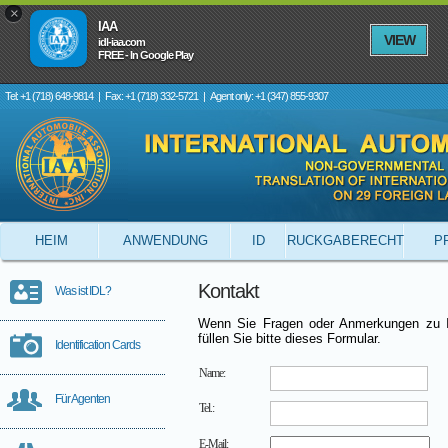
×
IAA
VIEW
idl-iaa.com
FREE - In Google Play
Tel: +1 (718) 648-9814
|
Fax: +1 (718) 332-5721
|
Agent only: +1 (347) 855-9307
HEIM
ANWENDUNG
ID
RUCKGABERECHT
P
Kontakt
Was ist IDL?
Wenn Sie Fragen oder Anmerkungen zu Ih
füllen Sie bitte dieses Formular.
Identification Cards
Name:
Für Agenten
Tel.:
E-Mail: