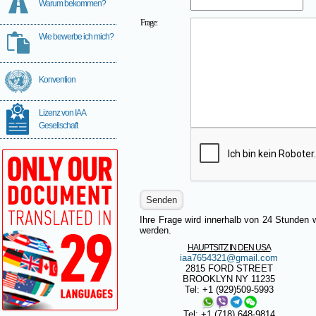
Warum bekommen?
Frage:
Wie bewerbe ich mich?
Konvention
Lizenz von IAA
Gesellschaft
Ihre Frage wird innerhalb von 24 Stunden 
werden.
HAUPTSITZ IN DEN USA
iaa7654321@gmail.com
2815 FORD STREET
BROOKLYN NY 11235
Tel: +1 (929)509-5993
Tel: +1 (718) 648-9814